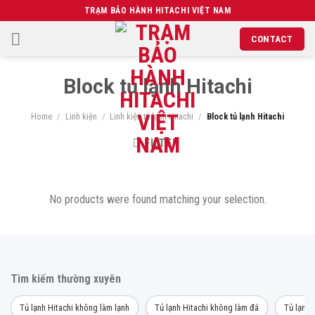
Chuyển
TRẠM BẢO HÀNH HITACHI VIỆT NAM
đến
CONTACT
nội
dung
Block tủ lạnh Hitachi
Home
/
Linh kiện
/
Linh kiện tủ lạnh Hitachi
/
Block tủ lạnh Hitachi
FILTER
No products were found matching your selection.
Tìm kiếm thường xuyên
Tủ lạnh Hitachi không làm lạnh
Tủ lạnh Hitachi không làm đá
Tủ lạnh 