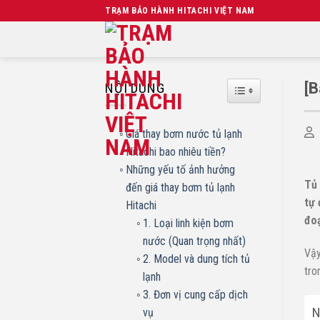
Chuyển
TRẠM BẢO HÀNH HITACHI VIỆT NAM
đến
nội
dung
[B
NỘI DUNG
TOGGLE TABLE O
Giá thay bơm nước tủ lạnh
Hitachi bao nhiêu tiền?
Những yếu tố ảnh hưởng
Tủ 
đến giá thay bơm tủ lạnh
tự 
Hitachi
đoạ
1. Loại linh kiện bơm
nước (Quan trọng nhất)
Vậy
2. Model và dung tích tủ
tro
lạnh
3. Đơn vị cung cấp dịch
N
vụ