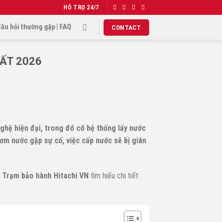
HỖ TRỢ
24/7
âu hỏi thường gặp | FAQ
CONTACT
HẤT 2026
ghệ hiện đại, trong đó có hệ thống lấy nước
bơm nước gặp sự cố, việc cấp nước sẽ bị gián
g
Trạm bảo hành Hitachi VN
tìm hiểu chi tiết