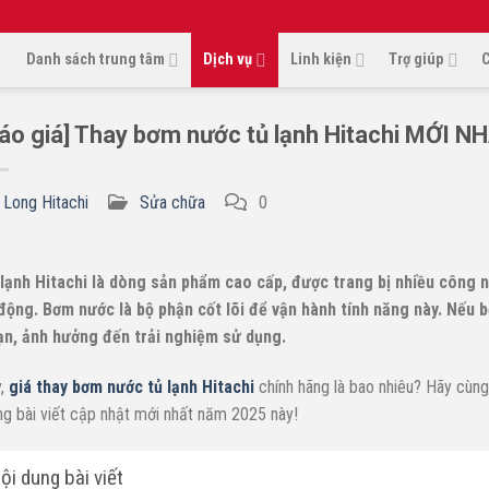
Danh sách trung tâm
Dịch vụ
Linh kiện
Trợ giúp
C
áo giá] Thay bơm nước tủ lạnh Hitachi MỚI N
F CONTENT
Long Hitachi
Sửa chữa
0
lạnh Hitachi là dòng sản phẩm cao cấp, được trang bị nhiều công n
động. Bơm nước là bộ phận cốt lõi để vận hành tính năng này. Nếu 
n, ảnh hưởng đến trải nghiệm sử dụng.
,
giá thay bơm nước tủ lạnh Hitachi
chính hãng là bao nhiêu? Hãy cùn
ng bài viết cập nhật mới nhất năm 2025 này!
ội dung bài viết