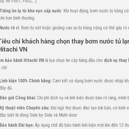
dụ: lỗi F001, F002,…).
Tiếng ồn lạ từ khu vực cấp nước
: Khi hoạt động, bơm nước bị hỏng có t
lớn hơn bình thường.
Nước rò rỉ
: Bơm bị nứt hoặc gioăng cao su bị hỏng cũng có thể gây rò 
Tiêu chí khách hàng chọn thay bơm nước tủ lạn
Hitachi VN
m bảo hành Hitachi VN
là lựa chọn tin cậy hàng đầu cho
dịch vụ thay
 chí:
Linh kiện 100% Chính hãng:
Cam kết sử dụng bơm nước được nhập khẩu
đầy đủ.
Báo giá Công khai:
Chi phí dịch vụ và linh kiện được báo rõ ràng, minh 
Kỹ thuật viên Chuyên sâu:
Đội ngũ thợ được đào tạo bài bản, có kinh n
đặc biệt là dòng Side by Side và Multi-door.
Bảo hành Dài hạn:
Áp dụng chế độ bảo hành linh kiện mới lên đến 12 th