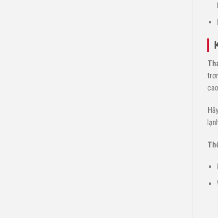
Tha
trơ
cao
Hãy
lạn
Thô