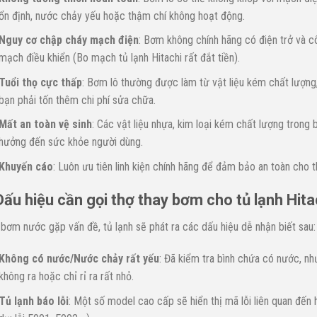
ổn định, nước chảy yếu hoặc thậm chí không hoạt động.
Nguy cơ chập cháy mạch điện
: Bơm không chính hãng có điện trở và c
mạch điều khiển (Bo mạch tủ lạnh Hitachi rất đắt tiền).
Tuổi thọ cực thấp
: Bơm lô thường được làm từ vật liệu kém chất lượng,
bạn phải tốn thêm chi phí sửa chữa.
Mất an toàn vệ sinh
: Các vật liệu nhựa, kim loại kém chất lượng trong
hưởng đến sức khỏe người dùng.
Khuyến cáo
: Luôn ưu tiên linh kiện chính hãng để đảm bảo an toàn cho t
Dấu hiệu cần gọi thợ thay bơm cho tủ lạnh Hita
 bơm nước gặp vấn đề, tủ lạnh sẽ phát ra các dấu hiệu dễ nhận biết sau:
Không có nước/Nước chảy rất yếu
: Đã kiểm tra bình chứa có nước, n
không ra hoặc chỉ rỉ ra rất nhỏ.
Tủ lạnh báo lỗi
: Một số model cao cấp sẽ hiển thị mã lỗi liên quan đến 