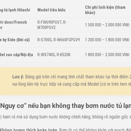
Chi phí linh kiện (tham
g tủ lạnh Hitachi
Model tiêu biểu
khảo)
ti-door/French
R-FW690PGV7, R-
1.500.000 – 2.000.000 VNĐ
r
M700PGV2
e by Side (Đời cũ)
R-S700G, R-W660FGPGV9
1.200.000 – 1.800.000 VNĐ
el cao cấp/Nội địa
R-WX740G, R-K520K
1.800.000 – 2.500.000 VNĐ
Lưu ý:
Bảng giá trên chỉ mang tính chất tham khảo tại thời điểm 
vui lòng liên hệ trực tiếp và cung cấp mã Model (có in trên tem n
“Nguy cơ” nếu bạn không thay bơm nước tủ lạn
c ham rẻ mà sử dụng bơm nước không chính hãng, không rõ nguồn gốc sẽ
Không tương thích hoàn toàn
: Bơm lô có thể không khớp với mạch điệ