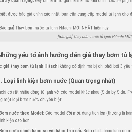
Lưu ý quan trọng:
Đây chỉ là mức giá tham khảo. Giá chính xác sẽ phụ 
biết được báo giá chính xác nhất, bạn cần cung cấp model tủ lạnh cho đ
[Báo giá] Thay bơm nước tủ lạnh Hitachi MỚ
Những yếu tố ảnh hưởng đến giá thay bơm tủ l
c
giá thay bơm tủ lạnh Hitachi
không cố định mà bị chi phối bởi 3 yếu 
. Loại linh kiện bơm nước (Quan trọng nhất)
achi có rất nhiều dòng tủ lạnh với các model khác nhau (Side by Side, F
g một loại bơm nước chuyên biệt:
Bơm nước theo Model:
Các model đời mới, dung tích lớn (thường là h
linh kiện cao hơn.
Bơm nước chính hãng so với hàng trôi nổi:
Bơm chính hãng luôn có mứ