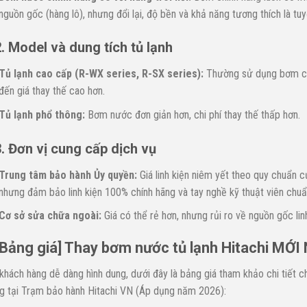
nguồn gốc (hàng lô), nhưng đổi lại, độ bền và khả năng tương thích là tuy
. Model và dung tích tủ lạnh
Tủ lạnh cao cấp (R-WX series, R-SX series):
Thường sử dụng bơm có
đến giá thay thế cao hơn.
Tủ lạnh phổ thông:
Bơm nước đơn giản hơn, chi phí thay thế thấp hơn.
. Đơn vị cung cấp dịch vụ
Trung tâm bảo hành Ủy quyền:
Giá linh kiện niêm yết theo quy chuẩn 
nhưng đảm bảo linh kiện 100% chính hãng và tay nghề kỹ thuật viên chuẩ
Cơ sở sửa chữa ngoài:
Giá có thể rẻ hơn, nhưng rủi ro về nguồn gốc lin
[Bảng giá] Thay bơm nước tủ lạnh Hitachi MỚI
khách hàng dễ dàng hình dung, dưới đây là bảng giá tham khảo chi tiết c
g tại Trạm bảo hành Hitachi VN (Áp dụng năm 2026):