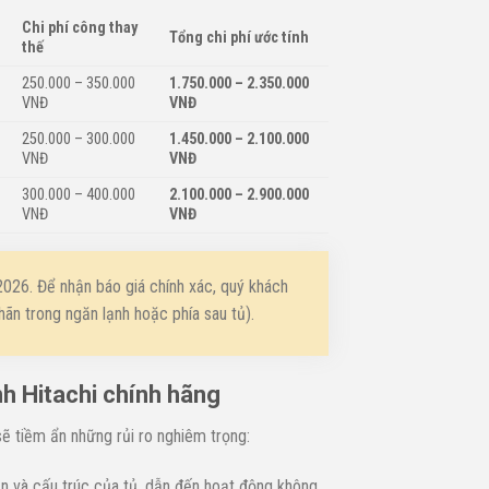
Chi phí công thay
Tổng chi phí ước tính
thế
250.000 – 350.000
1.750.000 – 2.350.000
VNĐ
VNĐ
250.000 – 300.000
1.450.000 – 2.100.000
VNĐ
VNĐ
300.000 – 400.000
2.100.000 – 2.900.000
VNĐ
VNĐ
2026. Để nhận báo giá chính xác, quý khách
hãn trong ngăn lạnh hoặc phía sau tủ).
h Hitachi chính hãng
 tiềm ẩn những rủi ro nghiêm trọng:
n và cấu trúc của tủ, dẫn đến hoạt động không