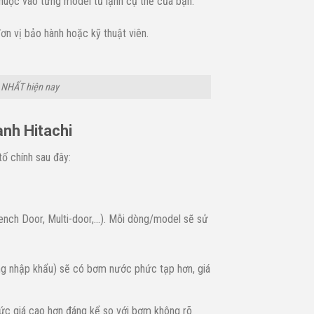
thuộc vào từng model tủ lạnh cụ thể của bạn.
ơn vị bảo hành hoặc kỹ thuật viên.
I NHẤT hiện nay
ạnh Hitachi
tố chính sau đây:
rench Door, Multi-door,…). Mỗi dòng/model sẽ sử
àng nhập khẩu) sẽ có bơm nước phức tạp hơn, giá
c giá cao hơn đáng kể so với bơm không rõ