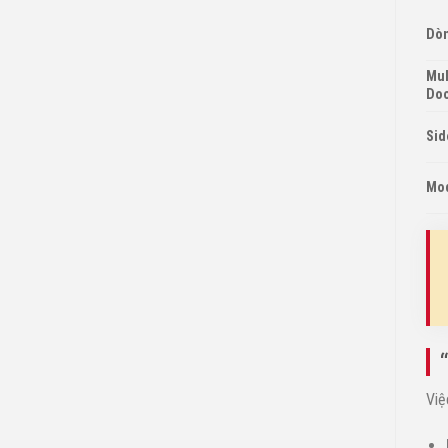
Dòn
Mul
Doo
Sid
Mod
Việ