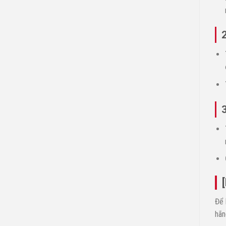
2
3
Để 
hãn