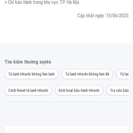
+ Chỉ bảo hành trong khu vực TP. Hà Nội.
Cập nhật ngày: 15/06/2023
Tìm kiếm thường xuyên
Tủ lạnh Hitachi không làm lạnh
Tủ lạnh Hitachi không làm đá
Tủ lạnh 
Cách Reset tủ lạnh Hitachi
Kích hoạt bảo hành Hitachi
Tra cứu bảo hà