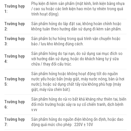
Phụ kiện đi kèm sản phẩm (mặt kính, linh kiện bằng nhựa
Trường hợp
/ cao su hoặc các linh kiện hao mòn tự nhiên trong quá
1:
trình hoạt động).
Trường hợp
Sản phẩm hỏng do lắp đặt sai, không hoàn chỉnh hoặc
2:
không tuân theo hướng dẫn sử dụng đi kèm sản phẩm.
Trường hợp
Sản phẩm bị hư hỏng trong quá trình vận chuyển hoặc
3:
bảo / lưu kho không đúng cách.
Sản phẩm hỏng do tại nạn, do sử dụng sai mục đích so
Trường hợp
với hướng dẫn sử dụng, hoặc do khách hàng tự ý sữa
4:
chữa / thay đổi cấu trúc.
Sản phẩm hỏng hoặc không hoạt động tốt do nguồn
Trường hợp
nước yếu hoặc bẩn (máy giặt, máy nước nóng, bàn ủi hơi
5:
nước); hoặc sử dụng chất tẩy rửa không phù hợp (máy
giặt, máy rửa chén bát).
Sản phẩm hỏng do rủi ro bất khả kháng như thiên tai, biến
Trường hợp
đổi môi trường hoặc xảy ra sự cố chiến tranh, dịch bệnh
6:
v.vv
Trường hợp
Sản phẩm hỏng do nguồn điện không ổn định, hoặc dao
7:
động quá mức cho phép : 220V ± 10V