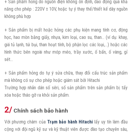
+ Sản phẩm hỏng do nguồn điện không ổn định, dao động quá khả
năng cho phép : 220V ± 10V, hoặc tự ý thay thế/thiết kế dây nguồn
không phù hợp
+ Sản phẩm bị mất hoặc hỏng các phụ kiện mang tính cơ, động
học, hao mòn bằng giấy, nhựa, kim loại, cao su, than… (ví dụ: khay,
giá tủ lạnh, túi bụi, than hoạt tính, bộ phận lọc các loại,…) hoặc các
hình thức bên ngoài như móp méo, trầy xước, ố bẩn, ố vàng, gỉ
sét…
+ Sản phẩm hỏng do tự ý sửa chữa, thay đổi cấu trúc sản phẩm
mà không có sự cho phép hoặc giám sát bởi Hitachi
Trường hợp nhãn dán số sêri, số sản phẩm trên sản phẩm bị tẩy
xóa hoặc tháo gỡ ra khỏi sản phẩm.
2/
Chính sách bảo hành
Với phương châm của
Trạm bảo hành Hitachi
lấy uy tín làm đầu
cộng với đội ngũ kỹ sư và kỹ thuật viên được đào tạo chuyên sâu,