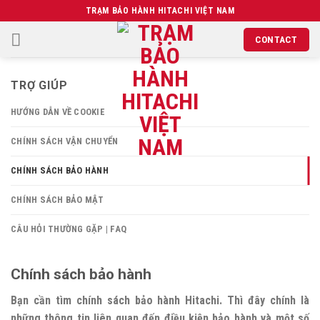
Chuyển
TRẠM BẢO HÀNH HITACHI VIỆT NAM
đến
CONTACT
nội
dung
TRỢ GIÚP
HƯỚNG DẪN VỀ COOKIE
CHÍNH SÁCH VẬN CHUYỂN
CHÍNH SÁCH BẢO HÀNH
CHÍNH SÁCH BẢO MẬT
CÂU HỎI THƯỜNG GẶP | FAQ
Chính sách bảo hành
Bạn cần tìm chính sách bảo hành Hitachi. Thì đây chính là
những thông tin liên quan đến điều kiện bảo hành và một số