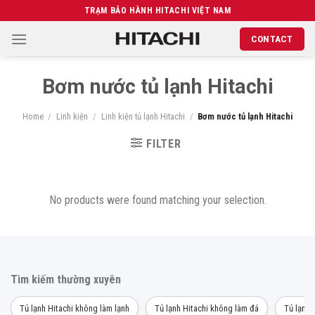
Chuyển
TRẠM BẢO HÀNH HITACHI VIỆT NAM
đến
CONTACT
nội
dung
Bơm nước tủ lạnh Hitachi
Home
/
Linh kiện
/
Linh kiện tủ lạnh Hitachi
/
Bơm nước tủ lạnh Hitachi
FILTER
No products were found matching your selection.
Tìm kiếm thường xuyên
Tủ lạnh Hitachi không làm lạnh
Tủ lạnh Hitachi không làm đá
Tủ lạnh 