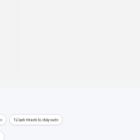
ớc
Tủ lạnh Hitachi bị chảy nước
i