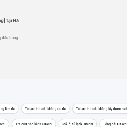
g] tại Hà
g đầu trong
ông làm đá
Tủ lạnh Hitachi không rơi đá
Tủ lạnh Hitachi không lấy được nư
achi
Tra cứu bảo hành Hitachi
Mã lỗi tủ lạnh Hitachi
Tổng đài Hitach