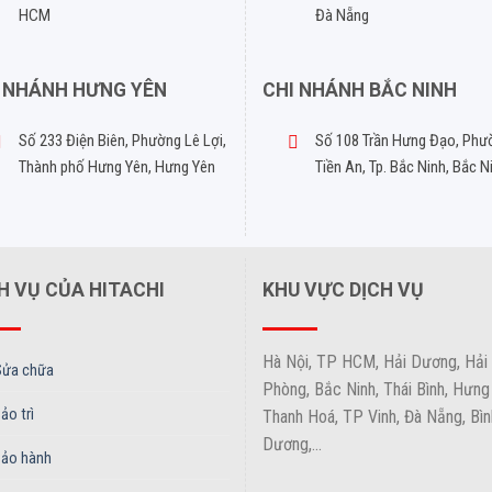
HCM
Đà Nẵng
 NHÁNH HƯNG YÊN
CHI NHÁNH BẮC NINH
Số 233 Điện Biên, Phường Lê Lợi,
Số 108 Trần Hưng Đạo, Phư
Thành phố Hưng Yên, Hưng Yên
Tiền An, Tp. Bắc Ninh, Bắc N
H VỤ CỦA HITACHI
KHU VỰC DỊCH VỤ
Hà Nội, TP HCM, Hải Dương, Hải
Sửa chữa
Phòng, Bắc Ninh, Thái Bình, Hưng
ảo trì
Thanh Hoá, TP Vinh, Đà Nẵng, Bìn
Dương,...
Bảo hành