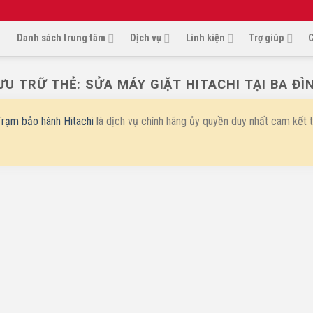
Danh sách trung tâm
Dịch vụ
Linh kiện
Trợ giúp
C
ƯU TRỮ THẺ:
SỬA MÁY GIẶT HITACHI TẠI BA ĐÌ
Trạm bảo hành Hitachi
là dịch vụ chính hãng ủy quyền duy nhất cam kết th