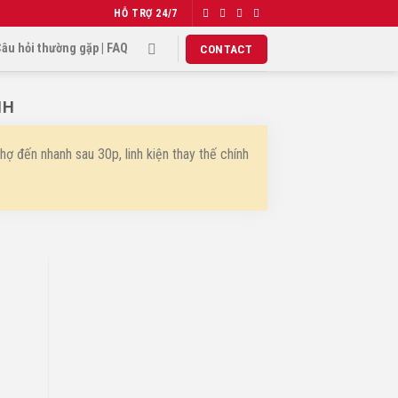
HỖ TRỢ
24/7
âu hỏi thường gặp | FAQ
CONTACT
NH
ợ đến nhanh sau 30p, linh kiện thay thế chính