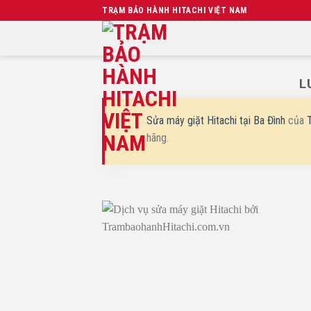
Chuyển
TRẠM BẢO HÀNH HITACHI VIỆT NAM
đến
nội
dung
L
Sửa máy giặt Hitachi tại Ba Đình
của
hãng.