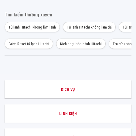
Tìm kiếm thường xuyên
Tủ lạnh Hitachi không làm lạnh
Tủ lạnh Hitachi không làm đá
Tủ lạnh 
Cách Reset tủ lạnh Hitachi
Kích hoạt bảo hành Hitachi
Tra cứu bảo hà
DỊCH VỤ
LINH KIỆN