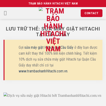
Chuyển
TRẠM BẢO HÀNH HITACHI VIỆT NAM
đến
CONTACT
nội
dung
LƯU TRỮ THẺ:
SỬA MÁY GIẶT HITACHI
TẠI CẦU GIẤY
Gợi
sửa máy giặt Hitachi tại Cầu Giấy
ở đây bạn được
cam kết thay thế 100% linh kiện chính hãng. Tiết kiệm
10% dịch vụ sửa chữa máy giặt Hitachi tại Quận Cầu
Giấy duy nhất chỉ có tại
www.trambaohanhHitachi.com.vn
.