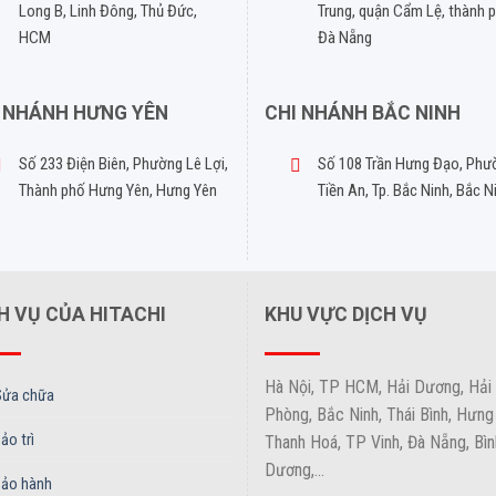
Long B, Linh Đông, Thủ Đức,
Trung, quận Cẩm Lệ, thành 
HCM
Đà Nẵng
 NHÁNH HƯNG YÊN
CHI NHÁNH BẮC NINH
Số 233 Điện Biên, Phường Lê Lợi,
Số 108 Trần Hưng Đạo, Phư
Thành phố Hưng Yên, Hưng Yên
Tiền An, Tp. Bắc Ninh, Bắc N
H VỤ CỦA HITACHI
KHU VỰC DỊCH VỤ
Hà Nội, TP HCM, Hải Dương, Hải
Sửa chữa
Phòng, Bắc Ninh, Thái Bình, Hưng
ảo trì
Thanh Hoá, TP Vinh, Đà Nẵng, Bìn
Dương,...
Bảo hành