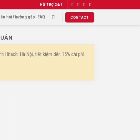
HỖ TRỢ
24/7
âu hỏi thường gặp | FAQ
CONTACT
XUÂN
h Hitachi Hà Nội, tiết kiệm đến 15% chi phí.