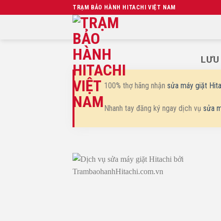
Chuyển
TRẠM BẢO HÀNH HITACHI VIỆT NAM
đến
nội
dung
LƯU
100% thợ hãng nhận
sửa máy giặt Hita
Nhanh tay đăng ký ngay dịch vụ
sửa m