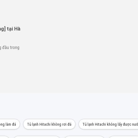
g] tại Hà
g đầu trong
ông làm đá
Tủ lạnh Hitachi không rơi đá
Tủ lạnh Hitachi không lấy được nư