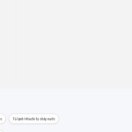
ớc
Tủ lạnh Hitachi bị chảy nước