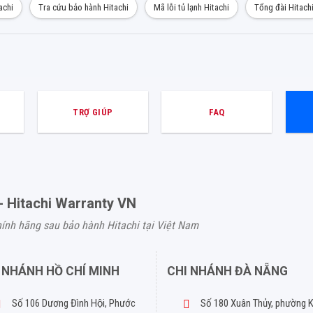
achi
Tra cứu bảo hành Hitachi
Mã lỗi tủ lạnh Hitachi
Tổng đài Hitach
TRỢ GIÚP
FAQ
- Hitachi Warranty VN
hính hãng sau bảo hành Hitachi tại Việt Nam
 NHÁNH HỒ CHÍ MINH
CHI NHÁNH ĐÀ NẴNG
Số 106 Dương Đình Hội, Phước
Số 180 Xuân Thủy, phường 