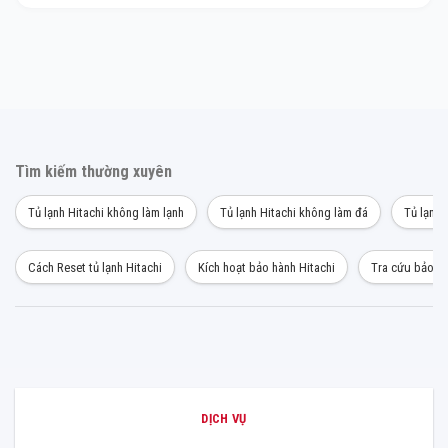
Tìm kiếm thường xuyên
Tủ lạnh Hitachi không làm lạnh
Tủ lạnh Hitachi không làm đá
Tủ lạnh 
Cách Reset tủ lạnh Hitachi
Kích hoạt bảo hành Hitachi
Tra cứu bảo hà
DỊCH VỤ